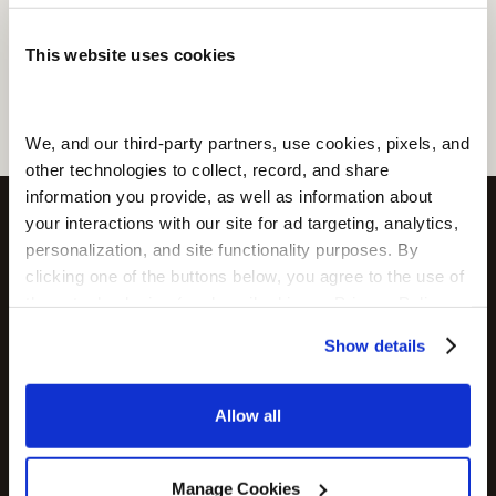
我们相信，只要有正确的输入，人体就能做出非凡
的事情。
This website uses cookies
We, and our third-party partners, use cookies, pixels, and 
other technologies to collect, record, and share 
information you provide, as well as information about 
your interactions with our site for ad targeting, analytics, 
我们的品牌
personalization, and site functionality purposes. By 
核心价值观
clicking one of the buttons below, you agree to the use of 
these technologies (as described in our Privacy Policy  
and subject to your settings) and our Terms of Service
Show details
Allow all
真相胜于趋势
Manage Cookies
我们关注科学，而不是炒作。我们的协议以证