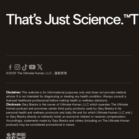
©2025 The Ultimate Human, LLC，版权所有
Disclaimer:
This website is for informational purposes only and does not provide medical
advice. It is not intended for diagnosing or treating any health condition. Always consult a
licensed healthcare professional before making health or wellness decisions.
Disclosure:
Gary Brecka is the owner of Ultimate Human, LLC which operates The Ultimate
Human podcast and promotes certain third-party products used by Gary Brecka in his
personal health and wellness protocols and daily life and for which Ultimate Human LLC and /
or Gary Brecka directly or indirectly holds an economic interest or receives compensation.
Accordingly, statements made by Gary Brecka and others (including on The Ultimate Human
podcast) may be considered promotional in nature.
免责声明